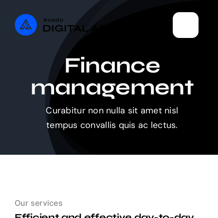
Skip
to
content
Finance
management
Curabitur non nulla sit amet nisl
tempus convallis quis ac lectus.
Our services
Efficient and effective day-to-day