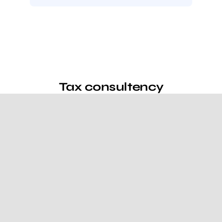
Tax consultency
Pellentesque in ipsum id
orci porta curabitur arcu.
Learn more